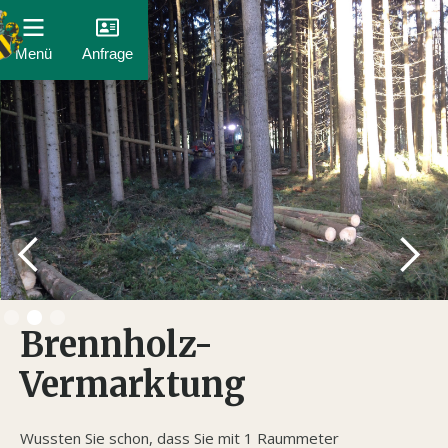
Menü
Anfrage
Slide 2 of 3.
Brennholz-
Vermarktung
Wussten Sie schon, dass Sie mit 1 Raummeter